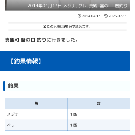
2014年04月13日 メジナ, グレ, 真鶴, 釜の口, 磯釣り
2014.04.13
2025.07.11
この記事は
約1分
で読めます。
真鶴町 釜の口 釣り
に行きました。
【釣果情報】
釣果
魚
数
メジナ
１匹
ベラ
１匹