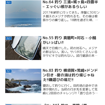
No.64 釣り 三浦×城ヶ島×四畳半
釣行
– エッぐい根があるらしい
2017年納竿に行ってきた。序盤に30セン
チ越えのメジナが釣れるも、その後は根
掛かりの繰り返し。18時を過ぎた頃、年
納めに相応しい巨大な魚？が釣れた！
No.55 釣り 真鶴町×対石 – 小鯖
釣行
がいっぱい!!
晴天で日焼けした。初の対石へ。メジナ
の影はない。浅い。サバがたくさんいる
がサビキでは釣れない。試行錯誤の末に
サバを釣るコツを習得できた!!
No.83 釣り 横須賀×荒崎×ドンド
釣行
ン引き -夏の海は釣り場じゃね
え!!磯遊びの場だ!!
寝坊して釣りに行く。目的地の途中で渋
滞が現れた。当初の行き先を変更して荒
崎に2回目のチャレンジ!!「語り合おう」
と書いてあるポスター。謎の「国界」マ
ークがある釣り場で木っ端と戯れた。