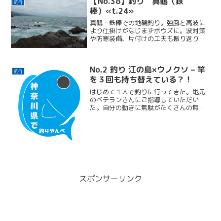
【No.38】釣り 真鶴（鉄
釣行
棒）«t.24»
真鶴・鉄棒での地磯釣り。強風と高波に
より仕掛けがなじまずボウズに。波対策
や防寒装備、片付けの工夫も振り返りま
す
No.2 釣り 江の島×ウノクソ – 竿
釣行
を３回も持ち替えている？！
はじめて１人で釣りに行ってきた。地元
のベテランさんにご指導していただい
た。自分の動きに無駄がたくさんの無駄
があることに気づけた。釣果は0匹だが学
びのある1日だった。
スポンサーリンク