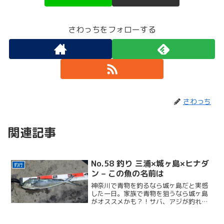
さわっちをフォローする
さわっち
関連記事
No.58 釣り 三浦×城ヶ島×ヒナダ
釣行
ン – この魚の名前は
神奈川で青物を釣るなら城ヶ島だと実感
した一日。家族で青物を狙うなら城ヶ島
がオススメかも？！サバ、アジが釣れ
た。はじめてシイラも釣れて存分に楽し
めた一日。