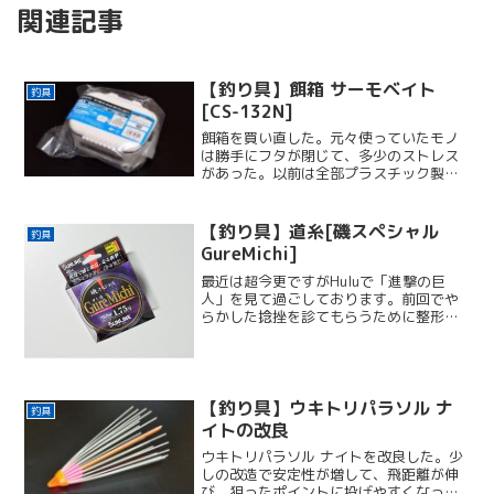
関連記事
【釣り具】餌箱 サーモベイト
釣具
[CS-132N]
餌箱を買い直した。元々使っていたモノ
は勝手にフタが閉じて、多少のストレス
があった。以前は全部プラスチック製の
エサ箱だったが、今回はステンレス製に
した!!少し重いが快適につかえている。
【釣り具】道糸[磯スペシャル
釣具
GureMichi]
最近は超今更ですがHuluで「進撃の巨
人」を見て過ごしております。前回でや
らかした捻挫を診てもらうために整形外
科に行った時に、待合室に漫画が置いて
あって、少し読んだら完全にハマってし
まいました。道糸が切れそうだったので
釣具屋で補充しました。...
【釣り具】ウキトリパラソル ナ
釣具
イトの改良
ウキトリパラソル ナイトを改良した。少
しの改造で安定性が増して、飛距離が伸
び、狙ったポイントに投げやすくなっ