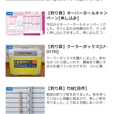
た。ウキの回収率を上げたいなら悪くな
いはず。
【釣り具】オーバーホールキャン
釣具
ペーン[申し込み]
今日からオーバーホールキャンペーンで
した。すぐに忘れる性格なので、さっそ
く申し込んできました。申し込んだコー
スコースは、前回のブログで書いたよう
に、Aコースにしました。リールに巻いて
いた道糸道糸はリールから外して預けま
【釣り具】クーラーボックス[LF-
釣具
した。調べたら、「別に...
017H]
クーラーボックスを購入しました。釣れ
なかったら悲しいので、最後まで購入す
るのを避けていたのですが、ついに買っ
てしまいました。釣り具屋に行って、30
分くらい悩んでこれを買いました！シマ
ノ(SHIMANO) フィクセル ライト170 LF-
01...
【釣り具】竹杖[自作]
釣具
前回の釣りで杖を折りました。杖を持っ
ていないと移動に困るので、新しい杖を
作りました。とりあえず庭にあった竹を
ゲット。少しだけ肩より高い長さに切
る。ささくれ？節？が危険なので切る。