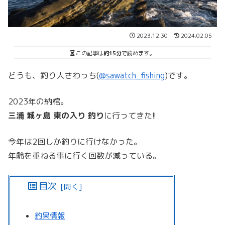
2023.12.30
2024.02.05
この記事は
約15分
で読めます。
どうも、釣り人さわっち(
@sawatch_fishing
)です。
2023年の納棺。
三浦 城ヶ島 東の入り 釣り
に行ってきた!!
今年は2回しか釣りに行けなかった。
年齢を重ねる事に行く回数が減っている。
目次
釣果情報