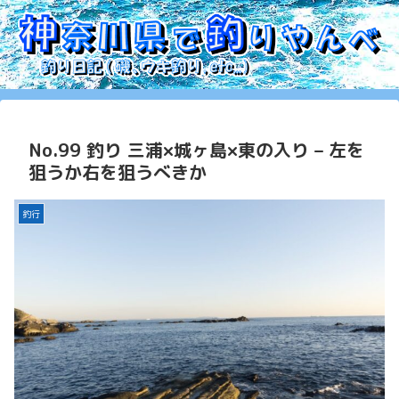
No.99 釣り 三浦×城ヶ島×東の入り – 左を
狙うか右を狙うべきか
釣行