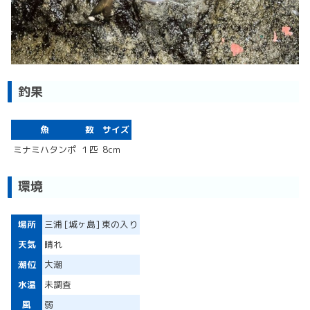
釣果
魚
数
サイズ
ミナミハタンポ
１匹
8cm
環境
場所
三浦 [城ヶ島] 東の入り
天気
晴れ
潮位
大潮
水温
未調査
風
弱