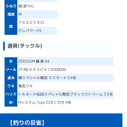
うねり
弱(波1m)
濁度
中
アミエビ３キロ
餌
グレパワーV9
道具(タックル)
竿
ZEROSUM 磯 真 X4
リール
23 BB-X デスピナ C3000DXG
道糸
磯スペシャル競技 マスラード II 4号
ウキ
電気ウキ
ハリス
トルネード松田スペシャル競技ブラックストリーム 3.5号
針
Mシステム Type 口太くわせ 6号
【釣りの反省】