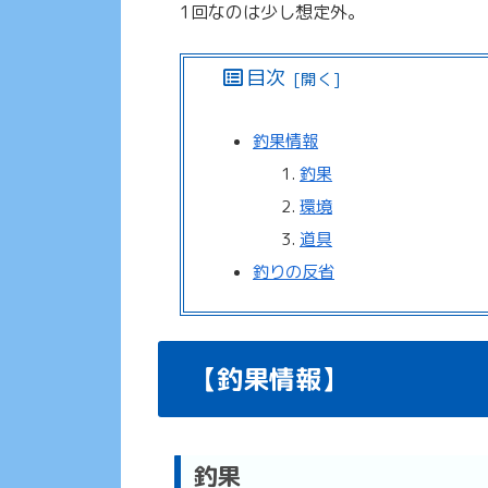
1回なのは少し想定外。
目次
釣果情報
釣果
環境
道具
釣りの反省
【釣果情報】
釣果