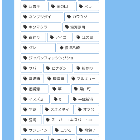
四畳半
釜の口
ベラ
ネンブツダイ
カワウソ
キタマクラ
湯河原町
夜釣り
アイゴ
江の島
グレ
長津呂崎
ジャパンフィッシングショー
サバ
ヒナダン
船釣り
番場浦
横須賀
マルキュー
福浦港
竿
葉山町
イスズミ
針
平塚新港
平塚
スズメダイ
オフ会
荒崎
スーパーエキスパートUE
サンライン
三ツ石
背負子