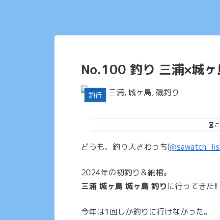
No.100 釣り 三浦×城
釣行
こ
どうも、釣り人さわっち(
@sawatch_fis
2024年の初釣り＆納棺。
三浦 城ヶ島 城ヶ島 釣り
に行ってきた!!
今年は1回しか釣りに行けなかった。