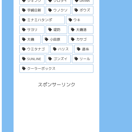
ジギング
クロダイ
DAIWA
宇崎日新
ウノクソ
ボウズ
ミナミハタンポ
ウキ
サヨリ
堤防
大磯港
大磯
小田原
カサゴ
ウミタナゴ
ハリス
道糸
SUNLINE
ゴンズイ
リール
クーラーボックス
スポンサーリンク