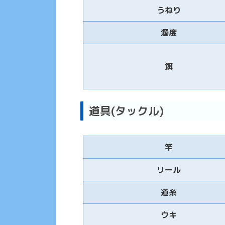
うねり
濁度
餌
道具(タックル)
竿
リール
道糸
ウキ