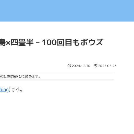
ヶ島×四畳半 – 100回目もボウズ
2024.12.30
2025.05.23
の記事は
約7分
で読めます。
hing
)です。