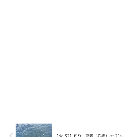
【No.32】釣り 真鶴（鉄棒）«t.21»