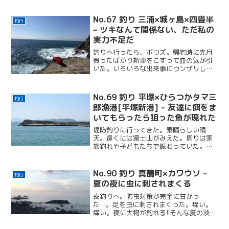
釣り場はどこも満員御礼。帰宅時に使っ
た小田原厚木道路の覆面パトカーの数が
容赦なかった…。
No.67 釣り 三浦×城ヶ島×四畳半
釣行
– ツキなんて関係ない、ただ私の
実力不足だ
釣りへ行ったら、ボウズ。帰宅時に先月
買ったばかり新車をこすって血の気が引
いた。いろいろな出来事にウンザリし
て、気づいたことは自分のせいだね。
No.69 釣り 平塚×ひらつかタマ三
釣行
郎漁港[平塚新港] – 友達に餌をま
いてもらったら狙った魚が現れた
堤防釣りに行ってきた。素晴らしい晴
天。遠くには富士山がみえた。周りは家
族釣れや子どもたちで賑わっていた。友
達に餌まきを任せて昼寝に明け暮れる。
気を取り直して１投したら思わぬ魚が釣
れてしまった。
No.90 釣り 真鶴町×カワウソ –
釣行
夏の夜に虫に刺されまくる
夜釣りへ。防虫対策が完全に甘かっ
た…。足を虫に刺されまくった。痒い。
痒い。夜に大物が釣れる!!そんな夏の淡い
期待は吹っ飛んだ。