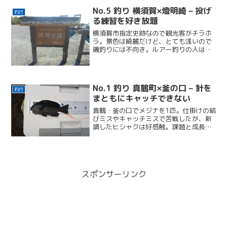
No.5 釣り 横須賀×燈明崎 – 投げ
釣行
る練習を好き放題
横須賀市指定史跡なので観光客がチラホ
ラ。景色は綺麗だけど、とても浅いので
磯釣りには不向き。ルアー釣りの人はチ
ラホラいた。
No.1 釣り 真鶴町×釜の口 – 針を
釣行
まともにキャッチできない
真鶴・釜の口でメジナを1匹。仕掛けの結
びミスやキャッチミスで苦戦したが、新
調したヒシャクは好感触。課題と成長を
記録した冬釣りの反省と実践の記録。
スポンサーリンク