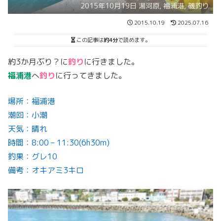
2015年10月19日 湯河原, 福浦港, 磯釣り
2015.10.19
2025.07.16
この記事は
約4分
で読めます。
約3か月ぶり？に
釣り
に行きました。
福浦港
へ
釣り
に行ってきました。
場所：福浦港
潮回：小潮
天気：晴れ
時間：8:00 – 11:30(6h30m)
釣果：グレ10
備考：オキアミ3キロ