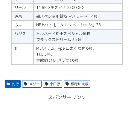
リール
11 BB-Xデスピナ 2500DHG
道糸
磯スペシャル競技 マスラード II 4号
ウキ
NF basic ［エヌエフ ベーシック］3B
ハリス
トルネード松田スペシャル競技
ブラックストリーム 3.5号
針
Mシステム Type 口太くわせ 6号、
TKO 5号、
金龍鉤 グレ(メジナ) 6号
釣行
メジナ
小田原
根府川大根
スポンサーリンク