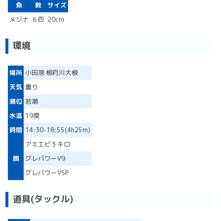
魚
数
サイズ
メジナ
６匹
20cm
環境
場所
小田原 根府川大根
天気
曇り
潮位
若潮
水温
19度
時間
14:30-18:55(4h25m)
アミエビ３キロ
餌
グレパワーV9
グレパワーVSP
道具(タックル)