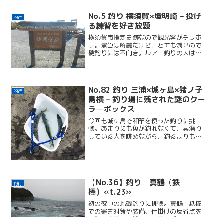
No.5 釣り 横須賀×燈明崎 – 投げ
釣行
る練習を好き放題
横須賀市指定史跡なので観光客がチラホ
ラ。景色は綺麗だけど、とても浅いので
磯釣りには不向き。ルアー釣りの人はチ
ラホラいた。
No.82 釣り 三浦×城ヶ島×猪ノ子
釣行
島横 – 釣り場に残された謎のクー
ラーボックス
今回も城ヶ島で和竿を使った釣りに挑
戦。あまりにも魚が釣れなくて、素潜り
している人を眺めながら、釣るよりも潜
ったほうが効率が良いのでは？という疑
念が浮かんだ。
【No.36】釣り 真鶴（鉄
釣行
棒）«t.23»
初の夜中の地磯釣りに挑戦。真鶴・鉄棒
での寒さ対策や装備、仕掛けの反省点を