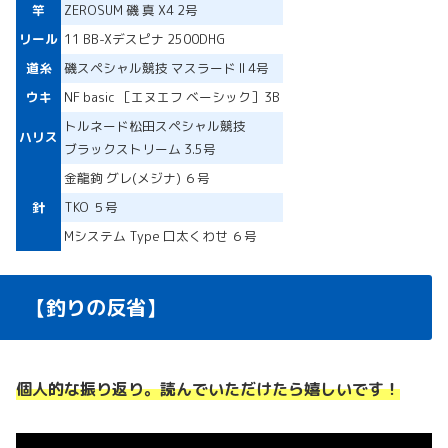
竿
ZEROSUM 磯 真 X4 2号
リール
11 BB-Xデスピナ 2500DHG
道糸
磯スペシャル競技 マスラード II 4号
ウキ
NF basic ［エヌエフ ベーシック］3B
トルネード松田スペシャル競技
ハリス
ブラックストリーム 3.5号
金龍鉤 グレ(メジナ) ６号
針
TKO ５号
Mシステム Type 口太くわせ ６号
【釣りの反省】
個人的な振り返り。読んでいただけたら嬉しいです！