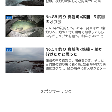
記録。夜釣りの難しさと釣果ゼロの実体
験から学んだ気づきを綴る。
No.86 釣り 真鶴町×高浦 -３度目
釣行
のオフ会
2020年の初釣りへ。新年一発目はオフ会
釣りへ。始めて行く磯場で指導してもら
いながらメジナを狙う。和竿で30cm以上
の魚を釣る！そんな夢を叶えるため、眠
気と戦いながら夜釣りに挑戦!!
No.54 釣り 真鶴町×鉄棒 – 膝が
釣行
砕けたかと思った
強風の中で夜釣り。闇夜を歩き、やっと
目的地の釣り場に着く!!と緊張が解けた瞬
間にコケた...。膝の痛みに耐えながらメジ
ナとクロダイに会えて、ぼちぼちな釣果
だった。
スポンサーリンク