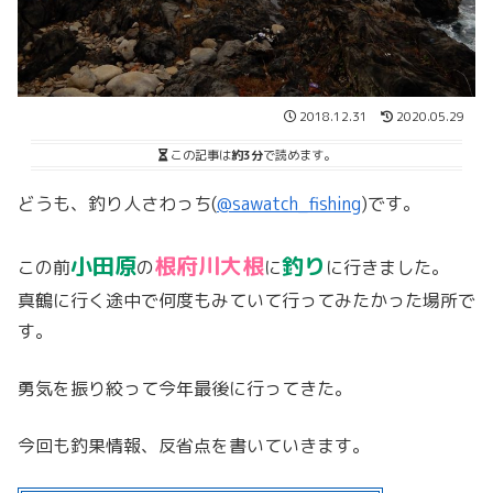
2018.12.31
2020.05.29
この記事は
約3分
で読めます。
どうも、釣り人さわっち(
@sawatch_fishing
)です。
小田原
根府川大根
釣り
この前
の
に
に行きました。
真鶴に行く途中で何度もみていて行ってみたかった場所で
す。
勇気を振り絞って今年最後に行ってきた。
今回も釣果情報、反省点を書いていきます。