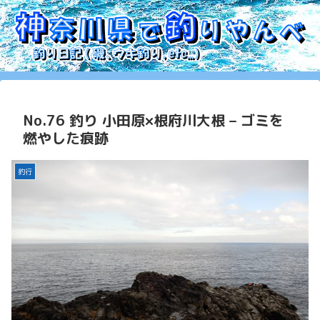
No.76 釣り 小田原×根府川大根 – ゴミを
燃やした痕跡
釣行