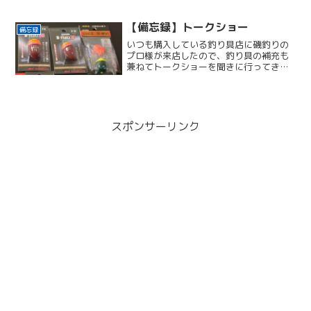
た。今年は日曜日の 14:00~16:00 に行
ってきた。各ブースや、トークショーの
感想を綴ります。行った理由毎年の...
【備忘録】トークショー
備忘録
いつも購入している釣り具店に磯釣りの
プロ様が来店したので、釣り具の補充も
兼ねてトークショーを聞きに行ってきま
した。3時間くらい来店する。と店の宣伝
に書いてあったので、開始から10分くら
いに行きました。1時間 自由に質問1時
間 フリートーク1...
スポンサーリンク