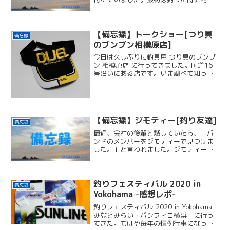
が飛び出たのかな…？と思ったのです
が、触ったら予想外に硬かったし、「飛
び出た」と言うより「付いてる」って感
覚のほうが強かったです。内...
【備忘録】トークショー[つり具
備忘録
のブンブン相模原店]
今日は久しぶりに釣具屋 つり具のブンブ
ン 相模原店 に行ってきました。国道16
号沿いにある店です。いま調べて知った
んですけど、この道路は千葉まで続いて
たんですね(;'∀')このお店は、駐車場が広
くて、運転が超下手くそには大変ありが
たいお店で...
【備忘録】ジモティー[釣り友達]
備忘録
最近、会社の後輩と話していたら、「バ
ンドのメンバーをジモティーで見つけま
した。」と言われました。ジモティーっ
て何…？と、その時はサッパリわかなか
った私です(苦笑もう私はオッサンなんだ
な...。と身に染みている今日この頃です。
ジモティーはメル...
釣りフェスティバル 2020 in
備忘録
Yokohama -感想レポ-
釣りフェスティバル 2020 in Yokohama
みなとみらい・パシフィコ横浜 に行っ
てきた。もはや毎年の恒例行事になっ