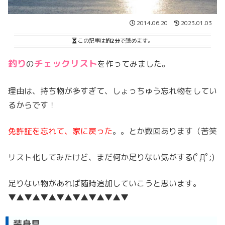
2014.06.20
2023.01.03
この記事は
約2分
で読めます。
釣り
チェックリスト
の
を作ってみました。
理由は、持ち物が多すぎて、しょっちゅう忘れ物をしてい
るからです！
免許証を忘れて、家に戻った
。。とか数回あります（苦笑
リスト化してみたけど、まだ何か足りない気がする(ﾟДﾟ;)
足りない物があれば随時追加していこうと思います。
▼▲▼▲▼▲▼▲▼▲▼▲▼▲▼
装身具