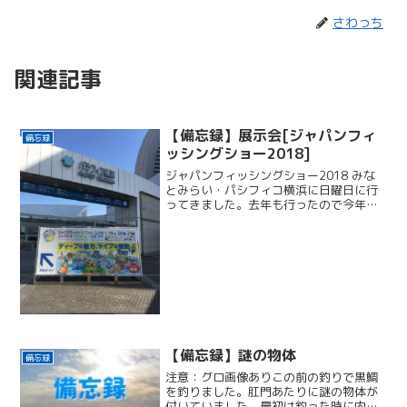
さわっち
関連記事
【備忘録】展示会[ジャパンフィ
備忘録
ッシングショー2018]
ジャパンフィッシングショー2018 みな
とみらい・パシフィコ横浜に日曜日に行
ってきました。去年も行ったので今年も
行ってきた。昨年: ジャパンフィッシング
ショー2017 -感想-10時30分から16時ま
でいました。ほとんどトークショーを聞
いて...
【備忘録】謎の物体
備忘録
注意：グロ画像ありこの前の釣りで黒鯛
を釣りました。肛門あたりに謎の物体が
付いていました。最初は釣った時に内臓