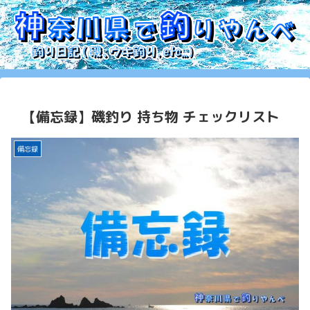
【備忘録】磯釣り 持ち物 チェックリスト
備忘録