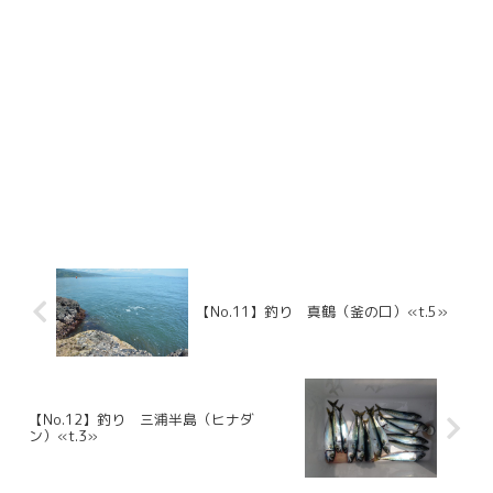
【No.11】釣り 真鶴（釜の口）«t.5»
【No.12】釣り 三浦半島（ヒナダ
ン）«t.3»