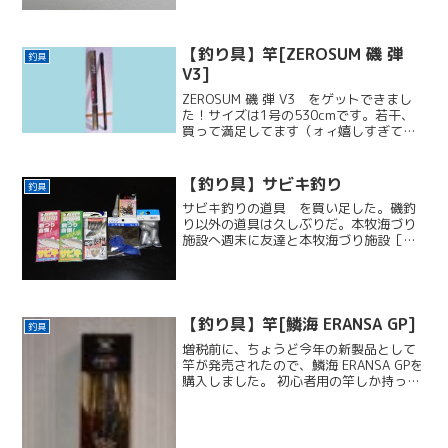
【釣り具】竿[ZEROSUM 磯 弾
釣具
V3]
ZEROSUM 磯 弾 V3 をゲットできまし
た！サイズは1号の530cmです。若干、
買って満足してます（ォィ嬉しすぎて、
写真を久しぶりに撮りまくりました。
今、数えたら230枚撮ってました(・∀・)
たぶん、今が有頂天です？！私は非常に
【釣り具】サビキ釣り
釣具
無精な...
サビキ釣りの道具 を買い足した。磯釣
り以外の道具は久しぶりだ。本牧海づり
施設へ週末に友達と本牧海づり施設［横
浜フィッシングピアーズ］に行く予定。
サビキ釣りが主流らしい。道具をチェッ
クした結果、少し心もとなかった。売っ
た事を思い出したサビキ釣...
【釣り具】竿[鱗海 ERANSA GP]
釣具
増税前に、ちょうど今年の新製品として
竿が発売されたので、鱗海 ERANSA GPを
購入しました。 初心者用の竿しか持って
いない。 予備竿を持っていない。 増税前
だ！という理由づけをして購入してしま
いました！1.2号の530cmを購入しまし
た...