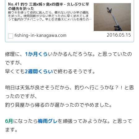
No.41 釣り 三浦×城ヶ島×四畳半 - 久しぶりに竿
の穂先を折った
棒ウキを使って夜釣に挑んだら、慣れないせいか竿の穂先
を折った。使用回数が少ない竿だったのに早く折れてしま
って脳内がプチパニック。竿と引き換えにメバルを得たの
だった。
2016.05.15
fishing-in-kanagawa.com
修理に、
1か月くら
いかかるんだろうな。と思っていたの
ですが、
早くても
2週間くらい
で終わるそうです。
明日は天気が良さそうだから、釣りへ行こうかな？！と思
ったのですが、
釣り具屋から帰るのが遅かったのでやめました。
6月
になったら
梅雨グレ
を頑張ってみようかな。と思って
ます。