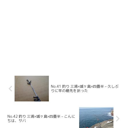
No.41 釣り 三浦×城ヶ島×四畳半 – 久しぶ
りに竿の穂先を折った
No.42 釣り 三浦×城ヶ島×四畳半 – こんに
ちは、サバ