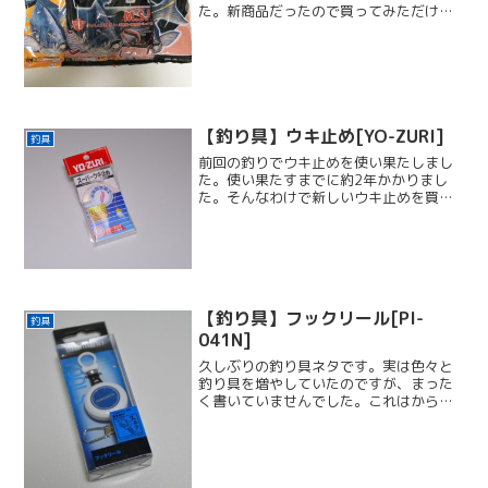
た。新商品だったので買ってみただけで
す。えぇ、ただの無駄遣いです。新しい
竿は必要なのか？未だにZEROSUM 磯 真
X4 真の購入を悩んでいます。そもそも
ZER...
【釣り具】ウキ止め[YO-ZURI]
釣具
前回の釣りでウキ止めを使い果たしまし
た。使い果たすまでに約2年かかりまし
た。そんなわけで新しいウキ止めを買い
ました。今回は ヨーヅリ スーパーウキ
止め を購入しました。前のウキ止め
は、メーカー「DUEL」のデュエル TG ウ
キ止めウーリーを...
【釣り具】フックリール[PI-
釣具
041N]
久しぶりの釣り具ネタです。実は色々と
釣り具を増やしていたのですが、まった
く書いていませんでした。これはから
は、また釣り具ブログに戻ろうと思いま
す（ﾏﾃフックリールを買いました。購入
した理由は、【No.52】釣り 真鶴（鉄
棒）«t.34» の...