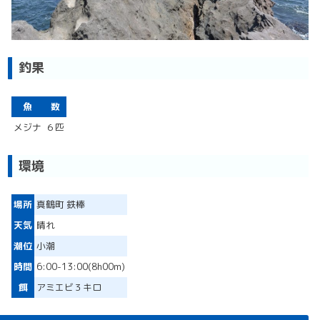
釣果
魚
数
メジナ
６匹
環境
場所
真鶴町 鉄棒
天気
晴れ
潮位
小潮
時間
6:00-13:00(8h00m)
餌
アミエビ３キロ