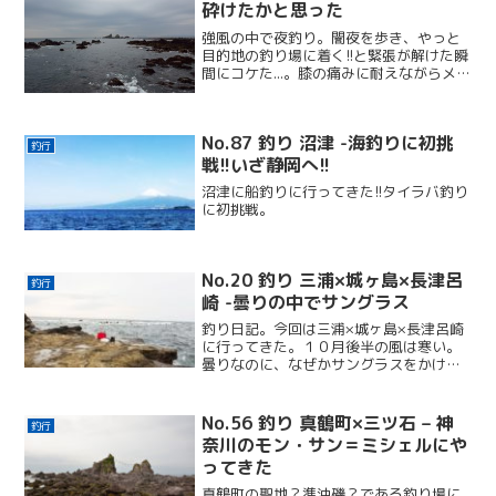
砕けたかと思った
強風の中で夜釣り。闇夜を歩き、やっと
目的地の釣り場に着く!!と緊張が解けた瞬
間にコケた...。膝の痛みに耐えながらメジ
ナとクロダイに会えて、ぼちぼちな釣果
だった。
No.87 釣り 沼津 -海釣りに初挑
釣行
戦!!いざ静岡へ!!
沼津に船釣りに行ってきた!!タイラバ釣り
に初挑戦。
No.20 釣り 三浦×城ヶ島×長津呂
釣行
崎 -曇りの中でサングラス
釣り日記。今回は三浦×城ヶ島×長津呂崎
に行ってきた。１０月後半の風は寒い。
曇りなのに、なぜかサングラスをかけて
いた(汗)最初はグダグダだったが、なん
とかアイゴが釣れた!!
No.56 釣り 真鶴町×三ツ石 – 神
釣行
奈川のモン・サン＝ミシェルにや
ってきた
真鶴町の聖地？準沖磯？である釣り場に