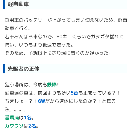
軽自動車
乗用車のバッテリーが上がってしまい使えないため、軽自
動車で行く。
若干おんぼろ車なので、80キロくらいでガタガタ揺れて
怖い、いつもより低速で走った。
そのため、予想以上に釣り場に着くのが遅かった。
先駆者の正体
狙う場所は、今度も
鉄棒
!!
駐車場の車は、前回よりも多い
5台
も止まっている？！
ちきしょー？！
GW
だから連休にしたのか？！と焦る
私。。。。
番場浦
は
1名
。
カワウソ
は
2名
。