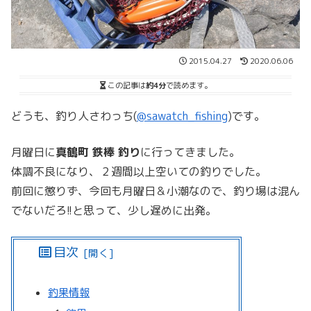
2015.04.27
2020.06.06
この記事は
約4分
で読めます。
どうも、釣り人さわっち(
@sawatch_fishing
)です。
月曜日に
真鶴町 鉄棒 釣り
に行ってきました。
体調不良になり、２週間以上空いての釣りでした。
前回に懲りず、今回も月曜日＆小潮なので、釣り場は混ん
でないだろ!!と思って、少し遅めに出発。
目次
釣果情報