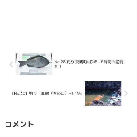
No.28 釣り 真鶴町×鉄棒 – 6時間の猛特
訓!!
【No.30】釣り 真鶴（釜の口）«t.19»
コメント