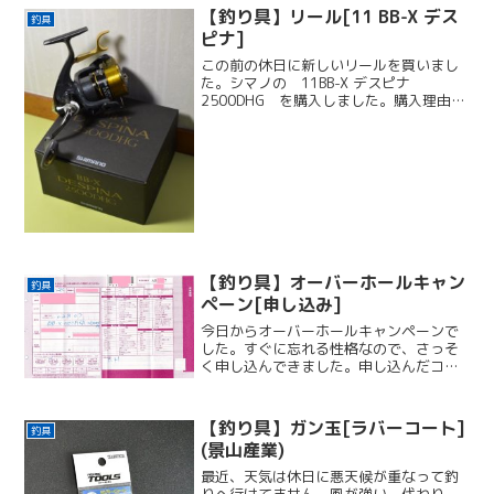
【釣り具】リール[11 BB-X デス
釣具
ピナ]
この前の休日に新しいリールを買いまし
た。シマノの 11BB-X デスピナ
2500DHG を購入しました。購入理由こ
んな理由で買っちゃいました。 レバーブ
レーキ付き 名前が気に入ったレバーブレ
ーキレバーブレーキ付きのリールを持っ
ていませんで...
【釣り具】オーバーホールキャン
釣具
ペーン[申し込み]
今日からオーバーホールキャンペーンで
した。すぐに忘れる性格なので、さっそ
く申し込んできました。申し込んだコー
スコースは、前回のブログで書いたよう
に、Aコースにしました。リールに巻いて
いた道糸道糸はリールから外して預けま
【釣り具】ガン玉[ラバーコート]
釣具
した。調べたら、「別に...
(景山産業)
最近、天気は休日に悪天候が重なって釣