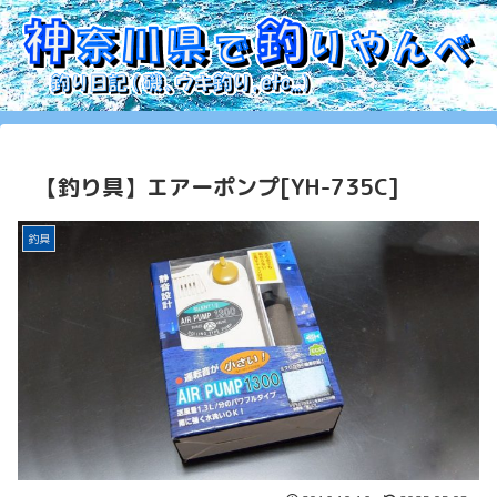
【釣り具】エアーポンプ[YH-735C]
釣具