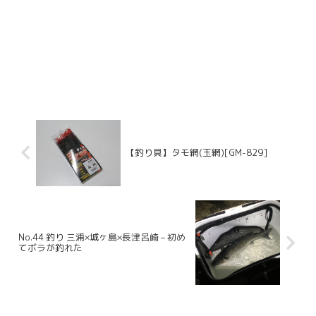
【釣り具】タモ網(玉網)[GM-829]
No.44 釣り 三浦×城ヶ島×長津呂崎 – 初め
てボラが釣れた