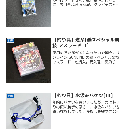
りへ行けてません。風が強い。代わり
に ちはやふる原画展、グレイテスト・
ショーマン、B'z 30th Year Exhibition
“SCENES” 1988-2018、ポケモンセンタ
ー などに行って時間...
【釣り具】道糸[磯スペシャル競
釣具
技 マスラード II]
夜用の道糸がダメになったので補充。サ
ンライン(SUNLINE)の磯スペシャル競技
マスラード IIを購入。購入理由夜釣り用
の道糸が無くなった…。夜釣り用なので4
号を購入。せっかくなので新商品を買っ
た。ピンク色はピンクで優しい感じ。女
性受けが...
【釣り具】水汲みバケツ[III]
釣具
年始にバケツを買いましたが、実はあま
りの使い勝手の悪さに、水汲みバケツを
買いなおしました。今度は失敗できない
ため、新しいバケツではなく、前に流さ
れた物と同じタイプを買いました。サン
ライン(SUNLINE)の 水くみバケツ III