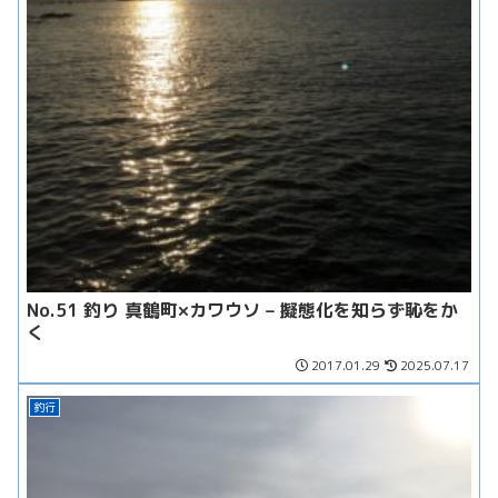
No.51 釣り 真鶴町×カワウソ – 擬態化を知らず恥をか
く
2017.01.29
2025.07.17
釣行