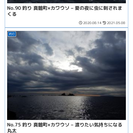
No.90 釣り 真鶴町×カワウソ – 夏の夜に虫に刺されま
くる
2020.08.14
2021.05.08
釣行
No.75 釣り 真鶴町×カワウソ – 渡りたい気持ちになる
丸太