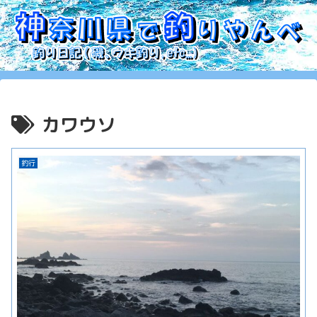
カワウソ
釣行