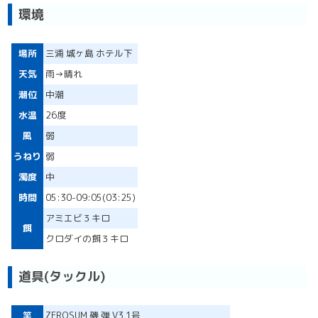
環境
場所
三浦 城ヶ島 ホテル下
天気
雨→晴れ
潮位
中潮
水温
26度
風
弱
うねり
弱
濁度
中
時間
05:30-09:05(03:25)
アミエビ３キロ
餌
クロダイの餌３キロ
道具(タックル)
竿
ZEROSUM 磯 弾 V3 1号