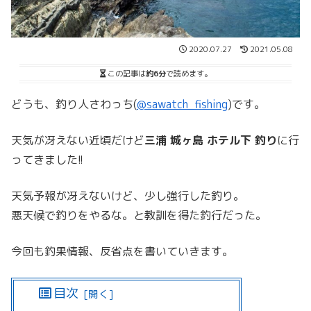
2020.07.27
2021.05.08
この記事は
約6分
で読めます。
どうも、釣り人さわっち(
@sawatch_fishing
)です。
天気が冴えない近頃だけど
三浦 城ヶ島 ホテル下 釣り
に行
ってきました!!
天気予報が冴えないけど、少し強行した釣り。
悪天候で釣りをやるな。と教訓を得た釣行だった。
今回も釣果情報、反省点を書いていきます。
目次