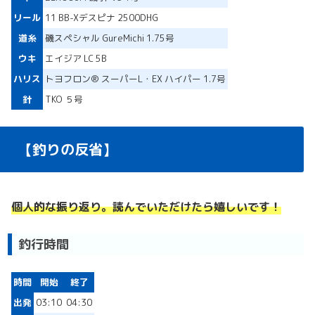
リール
11 BB-Xデスピナ 2500DHG
道糸
磯スペシャル GureMichi 1.75号
ウキ
エイジア LC 5B
ハリス
トヨフロン® スーパーL・EX ハイパー 1.7号
針
TKO ５号
【釣りの反省】
個人的な振り返り。読んでいただけたら嬉しいです！
釣行時間
時間
開始
終了
出発
03:10
04:30