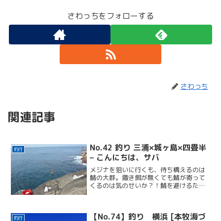
さわっちをフォローする
さわっち
関連記事
No.42 釣り 三浦×城ヶ島×四畳半
釣行
– こんにちは、サバ
メジナを狙いに行くも、待ち構えるのは
鯖の大群。撒き餌が無くても鯖が寄って
くるのは気のせいか？！鯖を避けるため
に悪戦苦闘で色々と試す!!
【No.74】釣り 横浜 [本牧海づ
釣行