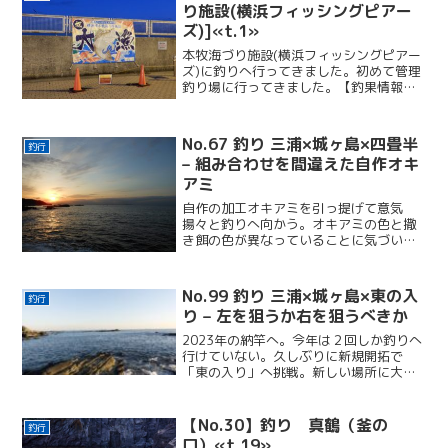
り施設(横浜フィッシングピアー
ズ)]«t.1»
本牧海づり施設(横浜フィッシングピアー
ズ)に釣りへ行ってきました。初めて管理
釣り場に行ってきました。【釣果情報】
※潮汐のスクリーンショットはiPhoneア
プリ「釣り気分」より05:00
06:0007:30 16:3017:10 19:10...
No.67 釣り 三浦×城ヶ島×四畳半
釣行
– 組み合わせを間違えた自作オキ
アミ
自作の加工オキアミを引っ提げて意気
揚々と釣りへ向かう。オキアミの色と撒
き餌の色が異なっていることに気づい
た。これでは意味がないのでは？！テス
ターさんらしき人とカメラマンさんらし
き人が撮影をしていた。
No.99 釣り 三浦×城ヶ島×東の入
釣行
り – 左を狙うか右を狙うべきか
2023年の納竿へ。今年は２回しか釣りへ
行けていない。久しぶりに新規開拓で
「東の入り」へ挑戦。新しい場所に大苦
戦。魚の気持ちも赤ちゃんの気持ちも永
遠に理解できる気がしない!!
【No.30】釣り 真鶴（釜の
釣行
口）«t.19»