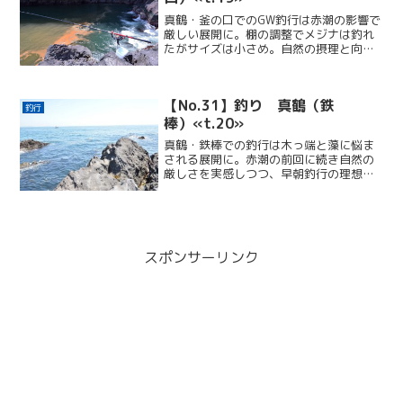
真鶴・釜の口でのGW釣行は赤潮の影響で
厳しい展開に。棚の調整でメジナは釣れ
たがサイズは小さめ。自然の摂理と向き
合いながら、試行錯誤の一日となった。
【No.31】釣り 真鶴（鉄
釣行
棒）«t.20»
真鶴・鉄棒での釣行は木っ端と藻に悩ま
される展開に。赤潮の前回に続き自然の
厳しさを実感しつつ、早朝釣行の理想的
スケジュールを見出し、反省と学びの多
い一日だった。
スポンサーリンク