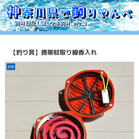
【釣り具】携帯蚊取り線香入れ
釣具