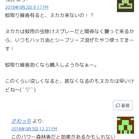
2018年9月2日 9:17 PM
蚊取り線香有ると、ヌカカ来ないの！？
ヌカカは蚊用の虫除けスプレーだと関係なく襲って来るか
ら、いつもハッカ油とシーブリーズ混ぜたやつ使ってまー
す！
蚊取り線香効くなら購入しようかなぁー。
このくらい涼しくなると、居なくなるのもヌカカは早いけ
どね〜( ´ ▽ ` )
返信
さわっち
より:
2018年9月3日 12:27 PM
このパワー森林香だと効果があるかもしれない