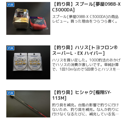
【釣り具】スプール[夢屋09BB-X
釣具
C3000DA]
スプール[夢屋09BB-X C3000DA]の商品
レビュー。買った理由をつらつら書く。
【釣り具】ハリス[トヨフロン®
釣具
スーパーL・EX ハイパー]
ハリスを買い足した。1000釣法のおかげ
でハリスの消費が激しいです。単純計算
で、1回10mなので5回使うとハリスを使
い終わります。トヨフロン® スーパーL・
EX ハイパー普段は東レのハリスを使って
います。1000釣法用に1.7号を購入しま
し...
【釣り具】ヒシャク[極翔SY-
釣具
113M]
釣り具を補充。台風の影響で釣りに行け
ないため、釣り具を補充。なんか釣りに
行けなくなるたびに、補充している気が
する。なんて悪循環なんだ！マキエ杓(撒
き餌杓,コマセヒシャク) を買い足した。
極翔 チタン遠投ヒシャク SY-113M