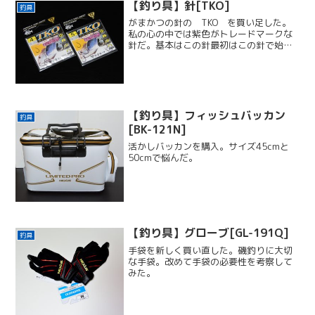
【釣り具】針[TKO]
釣具
を買いまし...
がまかつの針の TKO を買い足した。
私の心の中では紫色がトレードマークな
針だ。基本はこの針最初はこの針で始め
ている。この針を主軸に、その後の釣り
方を決める。紫色理由は、尾長・口太の
両方に対応。あとは色が紫色のメッキ。
メッキの剥がれでエサ取...
【釣り具】フィッシュバッカン
釣具
[BK-121N]
活かしバッカンを購入。サイズ45cmと
50cmで悩んだ。
【釣り具】グローブ[GL-191Q]
釣具
手袋を新しく買い直した。磯釣りに大切
な手袋。改めて手袋の必要性を考察して
みた。