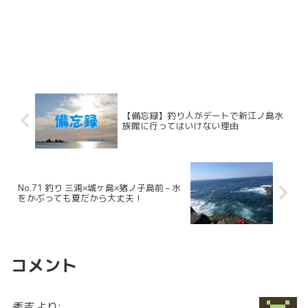
【備忘録】釣り人がデートで新江ノ島水
族館に行ってはいけない理由
No.71 釣り 三浦×城ヶ島×猪ノ子島前 – 水
をかぶっても夏だから大丈夫！
コメント
秀吉
より: