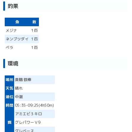
釣果
魚
数
メジナ
１匹
ネンブツダイ
１匹
ベラ
１匹
環境
場所
真鶴 鉄棒
天気
晴れ
潮位
中潮
時間
05:35-09:25(4h50m)
アミエビ３キロ
餌
グレパワーＶ9
グレベース