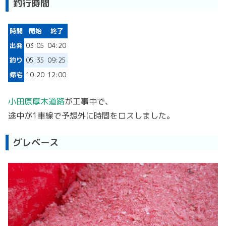
釣行時間
時間
開始
終了
出発
03:05
04:20
釣り
05:35
09:25
帰宅
10:20
12:00
小田原厚木道路
が工事中で、
途中が1車線で予想外に時間をロスしました。
グレベース