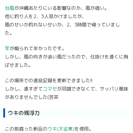
台風
が沖縄あたりにいる影響なのか、風が強い。
他に釣り人を2，3人見かけましたが、
風のせいか釣れないせいか、2，3時間で帰っていまし
た。
竿
が煽られて辛かったです。
しかし、風の向きが追い風だったので、仕掛けを遠くに飛
ばせました。
この場所での遠投記録を更新できました!!
しかし、遠すぎて
コマセ
が同調できなくて、サッパリ意味
がありませんでした(苦笑
ウキの残浮力
この前買った新品の
ウキ(大征黒)
を使用。