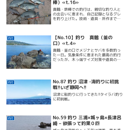
棒）«t.16»
真鶴・鉄棒での釣行は、親切な釣り人と
の出会いに恵まれ、自己記録となるグレ
を釣り上げた。技術・道具・所作まで多
くを学び、「釣りは自分との戦い」と実
感した成長の一日だった。
【No.10】釣り 真鶴（釜の
釣行
口）«t.4»
真鶴・釜の口でメジナとサバを多数釣っ
た一日。気象条件に恵まれた最高の釣行
だったが、木っ端サイズ対策や道具の準
備不足を痛感した。反省と学びが多かっ
た釣り日記。
No.87 釣り 沼津 -海釣りに初挑
釣行
戦!!いざ静岡へ!!
沼津に船釣りに行ってきた!!タイラバ釣り
に初挑戦。
No.59 釣り 三浦×城ヶ島×長津呂
釣行
崎 – 欲張って釣果０匹