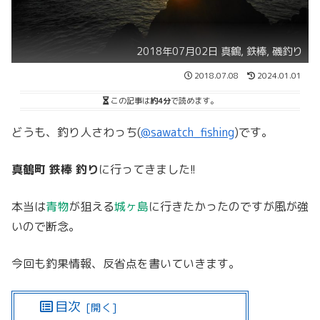
2018年07月02日 真鶴, 鉄棒, 磯釣り
2018.07.08
2024.01.01
この記事は
約4分
で読めます。
どうも、釣り人さわっち(
@sawatch_fishing
)です。
真鶴町 鉄棒 釣り
に行ってきました!!
本当は
青物
が狙える
城ヶ島
に行きたかったのですが風が強
いので断念。
今回も釣果情報、反省点を書いていきます。
目次