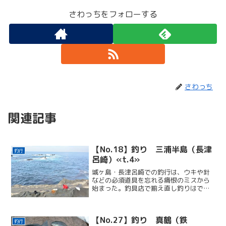
さわっちをフォローする
さわっち
関連記事
【No.18】釣り 三浦半島（長津
釣行
呂崎）«t.4»
城ヶ島・長津呂崎での釣行は、ウキや針
などの必須道具を忘れる痛恨のミスから
始まった。釣具店で揃え直し釣りはでき
たが、道具のありがたみを痛感した一日
だった。
【No.27】釣り 真鶴（鉄
釣行