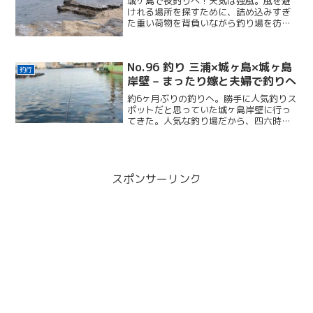
城ヶ島で夜釣りへ！天気は強風。風を避
けれる場所を探すために、詰め込みすぎ
た重い荷物を背負いながら釣り場を彷徨
う。杖を折るトラブルも発生。釣り場に
こだわりすぎて散々な釣果だった。
No.96 釣り 三浦×城ヶ島×城ヶ島
釣行
岸壁 – まったり嫁と夫婦で釣りへ
約6ヶ月ぶりの釣りへ。勝手に人気釣りス
ポットだと思っていた城ヶ島岸壁に行っ
てきた。人気な釣り場だから、四六時
中、釣り人でいっぱいなのだろう！と思
っていたら、そんな予想は外れてのであ
った...。
スポンサーリンク