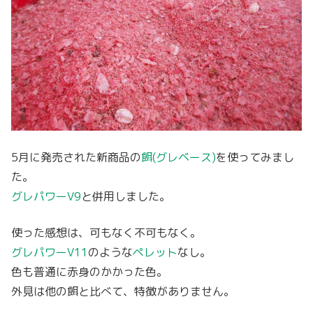
5月に発売された新商品の
餌(グレベース)
を使ってみまし
た。
グレパワーV9
と併用しました。
使った感想は、可もなく不可もなく。
グレパワーV11
のような
ペレット
なし。
色も普通に赤身のかかった色。
外見は他の餌と比べて、特徴がありません。