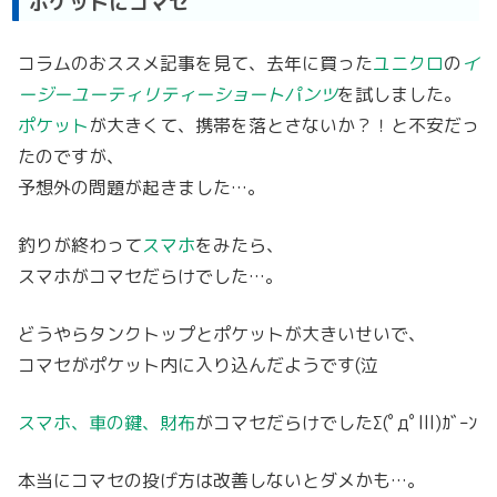
ポケットにコマセ
コラムのおススメ記事を見て、去年に買った
ユニクロ
の
イ
ージーユーティリティーショートパンツ
を試しました。
ポケット
が大きくて、携帯を落とさないか？！と不安だっ
たのですが、
予想外の問題が起きました…。
釣りが終わって
スマホ
をみたら、
スマホがコマセだらけでした…。
どうやらタンクトップとポケットが大きいせいで、
コマセがポケット内に入り込んだようです(泣
スマホ、車の鍵、財布
がコマセだらけでしたΣ(ﾟдﾟlll)ｶﾞｰﾝ
本当にコマセの投げ方は改善しないとダメかも…。