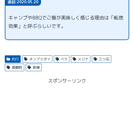
追記:2020.05.20
キャンプやBBQでご飯が美味しく感じる理由は「転地
効果」と呼ぶらしいです。
釣行
ネンブツダイ
ベラ
メジナ
三ツ石
真鶴町
鉄棒
スポンサーリンク