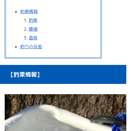
釣果情報
釣果
環境
道具
釣りの反省
【釣果情報】