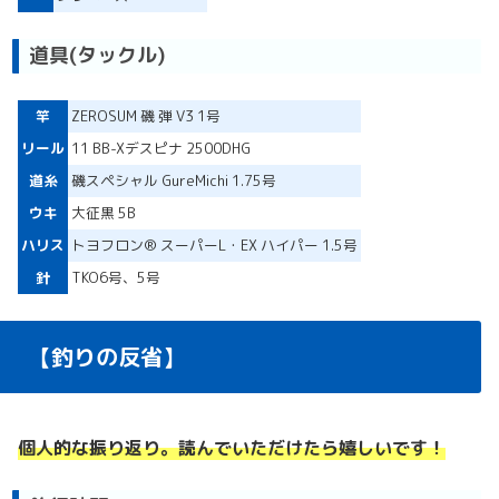
道具(タックル)
竿
ZEROSUM 磯 弾 V3 1号
リール
11 BB-Xデスピナ 2500DHG
道糸
磯スペシャル GureMichi 1.75号
ウキ
大征黒 5B
ハリス
トヨフロン® スーパーL・EX ハイパー 1.5号
針
TKO6号、5号
【釣りの反省】
個人的な振り返り。読んでいただけたら嬉しいです！