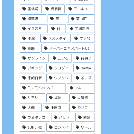
番場浦
横須賀
マルキュー
福浦港
竿
葉山町
イスズミ
針
平塚新港
平塚
スズメダイ
オフ会
荒崎
スーパーエキスパートUE
サンライン
三ツ石
背負子
ジギング
クロダイ
DAIWA
宇崎日新
ウノクソ
ボウズ
ミナミハタンポ
ウキ
サヨリ
堤防
大磯港
大磯
小田原
カサゴ
ウミタナゴ
ハリス
道糸
SUNLINE
ゴンズイ
リール