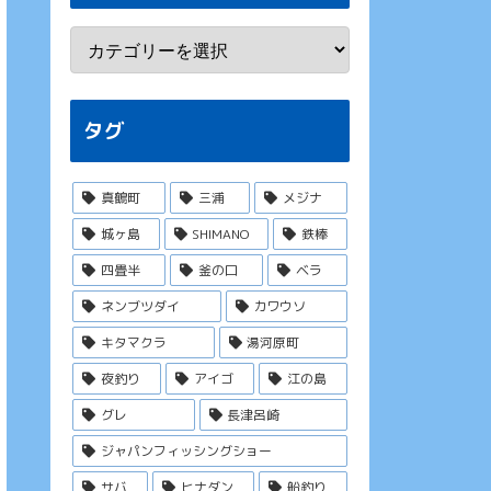
タグ
真鶴町
三浦
メジナ
城ヶ島
SHIMANO
鉄棒
四畳半
釜の口
ベラ
ネンブツダイ
カワウソ
キタマクラ
湯河原町
夜釣り
アイゴ
江の島
グレ
長津呂崎
ジャパンフィッシングショー
サバ
ヒナダン
船釣り