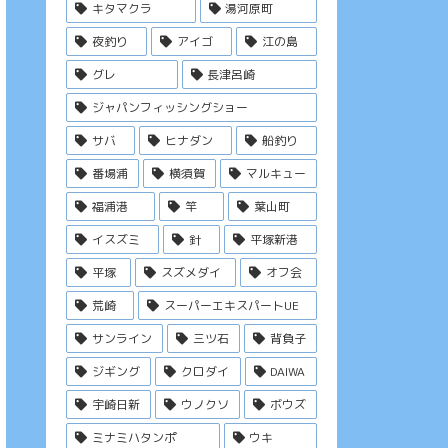
キタマクラ
湯河原町
夜釣り
アイゴ
江の島
グレ
長津呂崎
ジャパンフィッシングショー
サバ
ヒナダン
船釣り
番場浦
横須賀
マルキュー
福浦港
竿
葉山町
イスズミ
針
平塚新港
平塚
スズメダイ
オフ会
荒崎
スーパーエキスパートUE
サンライン
三ツ石
背負子
ジギング
クロダイ
DAIWA
宇崎日新
ウノクソ
ボウズ
ミナミハタンポ
ウキ