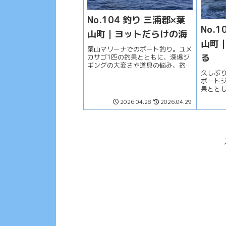
No.104 釣り 三浦郡×葉
No.
山町｜ヨットだらけの海
山町
葉山マリーナでのボート釣り。ユメ
る
カサゴ1匹の釣果とともに、深場ジ
ギングの大変さや道具の悩み、釣り
久しぶ
人ならではの気づきを振り返る釣行
ボート
記です。
果とと
りなら
2026.04.28
2026.04.29
常を振り
です。