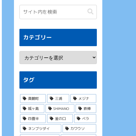
カテゴリー
タグ
真鶴町
三浦
メジナ
城ヶ島
SHIMANO
鉄棒
四畳半
釜の口
ベラ
ネンブツダイ
カワウソ