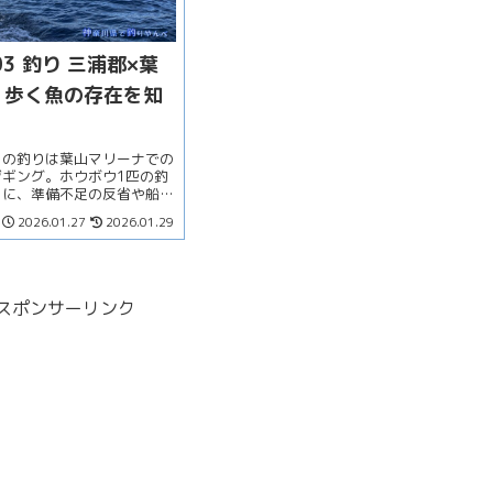
103 釣り 三浦郡×葉
｜歩く魚の存在を知
りの釣りは葉山マリーナでの
ジギング。ホウボウ1匹の釣
もに、準備不足の反省や船釣
ではのトラブル、家族との日
2026.01.27
2026.01.29
返る2026年初釣りの記録
スポンサーリンク