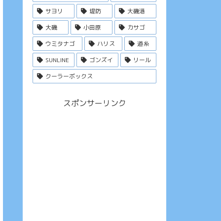
サヨリ
堤防
大磯港
大磯
小田原
カサゴ
ウミタナゴ
ハリス
道糸
SUNLINE
ゴンズイ
リール
クーラーボックス
スポンサーリンク