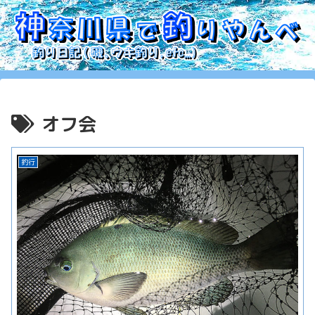
オフ会
釣行