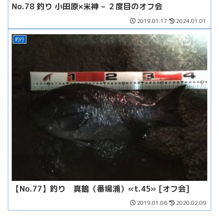
No.78 釣り 小田原×米神 – ２度目のオフ会
2019.01.17
2024.01.01
釣行
【No.77】釣り 真鶴（番場浦）«t.45» [オフ会]
2019.01.06
2020.02.09