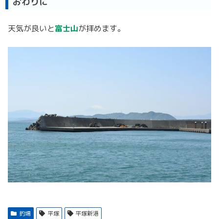
おわりに
天気が良いと
富士山
が拝めます。
釣場
平塚
平塚新港