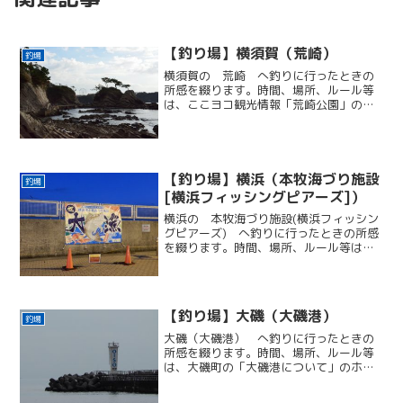
【釣り場】横須賀（荒崎）
釣場
横須賀の 荒崎 へ釣りに行ったときの
所感を綴ります。時間、場所、ルール等
は、ここヨコ観光情報「荒崎公園」のホ
ームページを確認してください。かなが
わ景勝５０選の１つです。景観は最高で
す。駐車場駐車場は程ほどの大きさ。日
曜の8時20分に行ったら...
【釣り場】横浜（本牧海づり施設
釣場
[横浜フィッシングピアーズ]）
横浜の 本牧海づり施設(横浜フィッシン
グピアーズ) へ釣りに行ったときの所感
を綴ります。時間、場所、ルール等は、
本牧海づり施設［横浜フィッシングピア
ーズ］のホームページを確認してくださ
い。有料施設なだけあって、釣りの不便
な部分を解消してくれ...
【釣り場】大磯（大磯港）
釣場
大磯（大磯港） へ釣りに行ったときの
所感を綴ります。時間、場所、ルール等
は、大磯町の「大磯港について」のホー
ムページを確認してください。脳内イメ
ージ行った体験談のイメージでは、こん