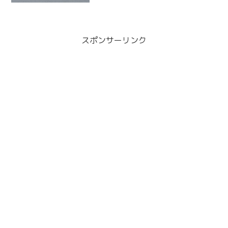
な形してます。駐車場駐車場はかなり広
いです。平日の5時20分...
スポンサーリンク