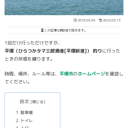
2018.05.05
2023.05.13
この記事は
約2分
で読めます。
1回だけ行っただけですが、
平塚（ひらつかタマ三郎漁港[平塚新港]） 釣り
に行った
ときの所感を綴ります。
時間、場所、ルール等は、
平塚市
の
ホームページ
を確認し
てください。
目次
駐車場
トイレ